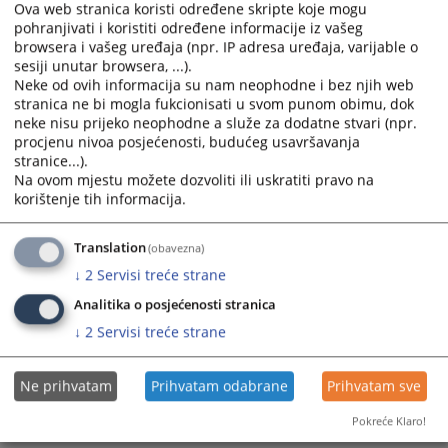
Ova web stranica koristi određene skripte koje mogu
pohranjivati i koristiti određene informacije iz vašeg
Prikazana vijest je na
:
Hrvatski jezik
browsera i vašeg uređaja (npr. IP adresa uređaja, varijable o
sesiji unutar browsera, ...).
Prateći dokumenti
Neke od ovih informacija su nam neophodne i bez njih web
stranica ne bi mogla fukcionisati u svom punom obimu, dok
Odluka o ponistenju postupka javne nabavke
neke nisu prijeko neophodne a služe za dodatne stvari (npr.
procjenu nivoa posjećenosti, budućeg usavršavanja
stranice...).
Na ovom mjestu možete dozvoliti ili uskratiti pravo na
60
PREGLEDA
korištenje tih informacija.
Translation
(obavezna)
↓
2
Servisi treće strane
Analitika o posjećenosti stranica
↓
2
Servisi treće strane
Ne prihvatam
Prihvatam odabrane
Prihvatam sve
Pokreće Klaro!