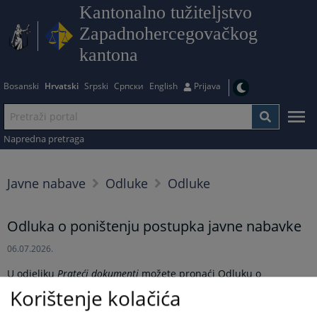
Kantonalno tužiteljstvo
Zapadnohercegovačkog
kantona
Bosanski
Hrvatski
Srpski
Српски
English
Prijava
Napredna pretraga
Javne nabave
Odluke
Odluke
Odluka o poništenju postupka javne nabavke
06.07.2026.
U odjeljku
Prateći dokumenti
možete pronaći Odluku o
poništenju postupka javne nabavke robe - goriva za službena
Korištenje kolačića
vozila Županijskog tužiteljstva Županije Zapadnohercegovačke
Široki Brijeg.