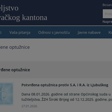
Bosan
ljstvo
ačkog kantona
Idi
na
Napre
sadržaj
i
Vaša pitanja
Odnosi s javnošću
Javne nabave
K
đene optužnice
rđene optužnice
Potvrđena optužnica protiv S.A. i R.A. iz Ljubuškog
Dana 08.01.2026. godine od strane Općinskog suda u
tužiteljstva, ŽZH Široki Brijeg od 12.12.2025. godine, p
27.01.2026.