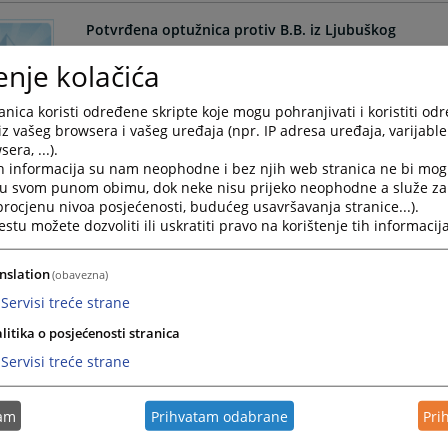
Potvrđena optužnica protiv B.B. iz Ljubuškog
enje kolačića
Dana 07.01.2026. godine od strane Općinskog suda u
tužiteljstva, ŽZH Široki Brijeg od 17.11.2025. godine, 
nica koristi određene skripte koje mogu pohranjivati i koristiti od
27.01.2026.
iz vašeg browsera i vašeg uređaja (npr. IP adresa uređaja, varijable 
era, ...).
Potvrđena optužnica protiv Z.J. iz Mostara
h informacija su nam neophodne i bez njih web stranica ne bi mog
i u svom punom obimu, dok neke nisu prijeko neophodne a služe z
Dana 21.01.2026. godine od strane Općinskog suda u 
 procjenu nivoa posjećenosti, budućeg usavršavanja stranice...).
tu možete dozvoliti ili uskratiti pravo na korištenje tih informacija
tužiteljstva, ŽZH Široki Brijeg od 29.12.2025. godine, p
27.01.2026.
nslation
(obavezna)
Servisi treće strane
Potvrđena optužnica protiv P.K. iz Splita, RH
litika o posjećenosti stranica
Dana 05.01.2026. godine od strane Općinskog suda u
Servisi treće strane
tužiteljstva, ŽZH Široki Brijeg od 15.12.2025. godine, p
27.01.2026.
tam
Prihvatam odabrane
Pri
Potvrđena optužnica protiv A.B. iz Ljubuškog