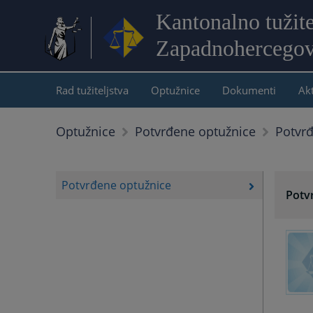
Kantonalno tužite
Zapadnohercegov
Rad tužiteljstva
Optužnice
Dokumenti
Akt
Potvr
Optužnice
Potvrđene optužnice
Potvrđene optužnice
Potv