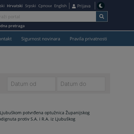
ski
Hrvatski
Srpski
Српски
English
Prijava
dna pretraga
ontakt
Sigurnost novinara
Pravila privatnosti
Navigate
Navigate
forward
forward
to
to
 Ljubuškom potvrđena optužnica Županijskog
interact
interact
odignuta protiv S.A. i R.A. iz Ljubuškog
with
with
the
the
calendar
calendar