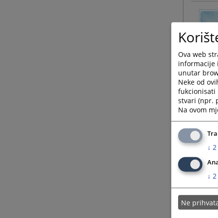
Korišt
Ova web stra
informacije 
unutar brows
Neke od ovi
fukcionisat
stvari (npr.
Na ovom mjes
Tra
↓
2
Ana
↓
2
Ne prihva