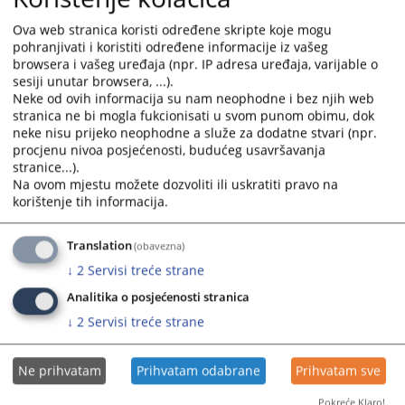
Ova web stranica koristi određene skripte koje mogu
Telefon: 039 706 368 centrala
pohranjivati i koristiti određene informacije iz vašeg
Fax: 039 705 988
browsera i vašeg uređaja (npr. IP adresa uređaja, varijable o
e-mail: zt-sirokibrijeg@pravosudje.ba
sesiji unutar browsera, ...).
Neke od ovih informacija su nam neophodne i bez njih web
8315
PREGLEDA
stranica ne bi mogla fukcionisati u svom punom obimu, dok
neke nisu prijeko neophodne a služe za dodatne stvari (npr.
procjenu nivoa posjećenosti, budućeg usavršavanja
stranice...).
Na ovom mjestu možete dozvoliti ili uskratiti pravo na
korištenje tih informacija.
Translation
(obavezna)
↓
2
Servisi treće strane
Analitika o posjećenosti stranica
↓
2
Servisi treće strane
Ne prihvatam
Prihvatam odabrane
Prihvatam sve
Pokreće Klaro!