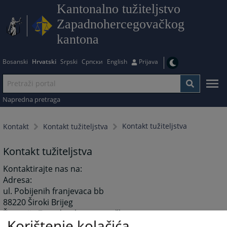
Kantonalno tužiteljstvo
Zapadnohercegovačkog
kantona
Bosanski
Hrvatski
Srpski
Српски
English
Prijava
Napredna pretraga
Kontakt tužiteljstva
Kontakt
Kontakt tužiteljstva
Kontakt tužiteljstva
Kontaktirajte nas na:
Adresa:
ul. Pobijenih franjevaca bb
88220 Široki Brijeg
Županija Zapadno-hercegovačka
Korištenje kolačića
Bosna i Hercegovina