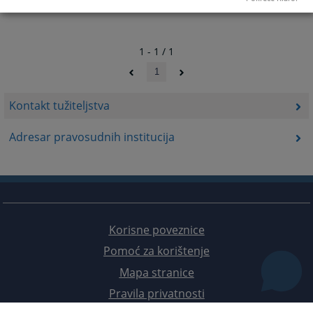
1 - 1 / 1
1
Kontakt tužiteljstva
Adresar pravosudnih institucija
Korisne poveznice
Pomoć za korištenje
Mapa stranice
Pravila privatnosti