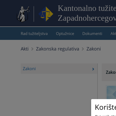
Kantonalno tužite
Zapadnohercegov
Rad tužiteljstva
Optužnice
Dokumenti
Akt
Zakoni
Akti
Zakonska regulativa
Zakoni
Zako
Korišt