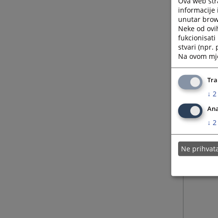
Ova web stra
informacije 
unutar brows
Neke od ovi
fukcionisat
stvari (npr.
Na ovom mjes
Tra
↓
2
Ana
↓
2
Ne prihva