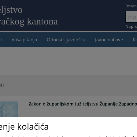
Bosan
ljstvo
ačkog kantona
Idi
na
Napre
sadržaj
i
Vaša pitanja
Odnosi s javnošću
Javne nabave
K
ni
Zakon o županijskom tužiteljstvu Županije Zapadno
enje kolačića