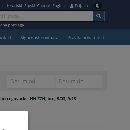
ski
Hrvatski
Srpski
Српски
English
Prijava
dna pretraga
ontakt
Sigurnost novinara
Pravila privatnosti
Navigate
Navigate
forward
forward
hercegovačke, NN ŽZH, broj 5/03, 9/18
to
to
interact
interact
with
with
the
the
calendar
calendar