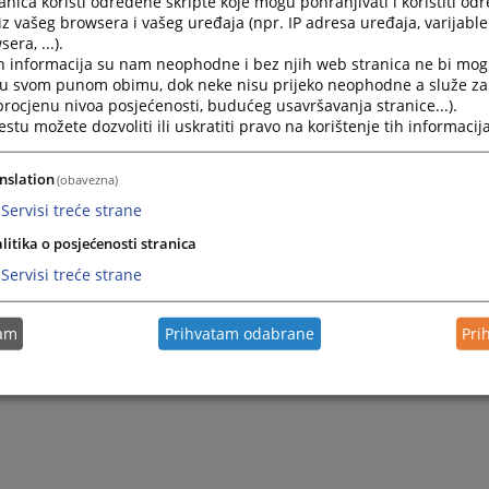
nica koristi određene skripte koje mogu pohranjivati i koristiti od
iz vašeg browsera i vašeg uređaja (npr. IP adresa uređaja, varijable 
era, ...).
h informacija su nam neophodne i bez njih web stranica ne bi mog
i u svom punom obimu, dok neke nisu prijeko neophodne a služe z
 procjenu nivoa posjećenosti, budućeg usavršavanja stranice...).
tu možete dozvoliti ili uskratiti pravo na korištenje tih informacija
nslation
(obavezna)
Servisi treće strane
litika o posjećenosti stranica
Servisi treće strane
tam
Prihvatam odabrane
Pri