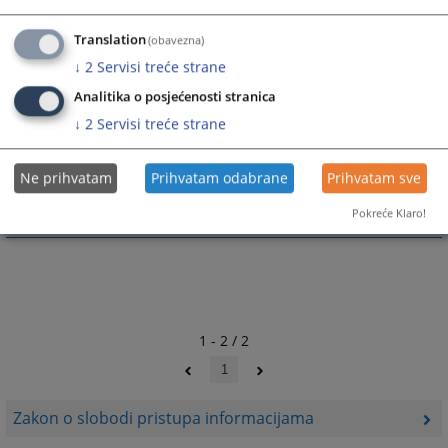
Translation
(obavezna)
↓
2
Servisi treće strane
Prateći dokumenti
Analitika o posjećenosti stranica
↓
2
Servisi treće strane
ZAKON O SLOBODI PRISTUPA INFORMACIJAMA U
FEDERACIJI BOSNE I HERCEGOVINE
Ne prihvatam
Prihvatam odabrane
Prihvatam sve
Pokreće Klaro!
1 - 2 / 2
1
Zakon o slobodi pristupa informacijama