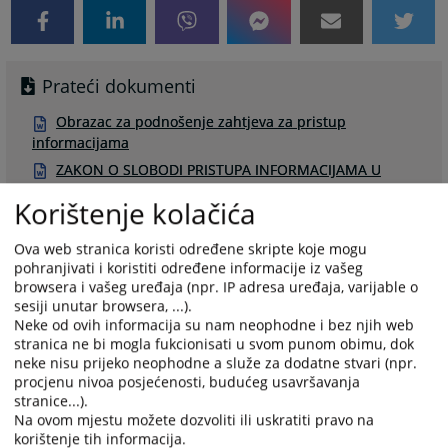
Prateći dokumenti
Obrazac za podnošenje zahtjeva za pristup
informacijama
ZAKON O SLOBODI PRISTUPA INFORMACIJAMA U
FEDERACIJI BOSNE I HERCEGOVINE
Korištenje kolačića
Ova web stranica koristi određene skripte koje mogu
pohranjivati i koristiti određene informacije iz vašeg
browsera i vašeg uređaja (npr. IP adresa uređaja, varijable o
ZAKON O SLOBODI PRISTUPA
sesiji unutar browsera, ...).
Neke od ovih informacija su nam neophodne i bez njih web
INFORMACIJAMA U FEDERACIJI BOSNE I
stranica ne bi mogla fukcionisati u svom punom obimu, dok
HERCEGOVINE
neke nisu prijeko neophodne a služe za dodatne stvari (npr.
procjenu nivoa posjećenosti, budućeg usavršavanja
stranice...).
2606
PREGLEDA
Na ovom mjestu možete dozvoliti ili uskratiti pravo na
korištenje tih informacija.