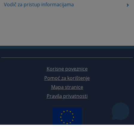
Vodič za pristup informacijama
Korisne poveznice
Pomoć za korištenje
Mapa stranice
Pravila privatnosti
Redizajn web stranice je finansirala Evropska unija. Za njen sadržaj isključivo je odgovorno
Visoko sudsko i tužilačko vijeće BiH i ona ne odražava nužno stavove Evropske unije.