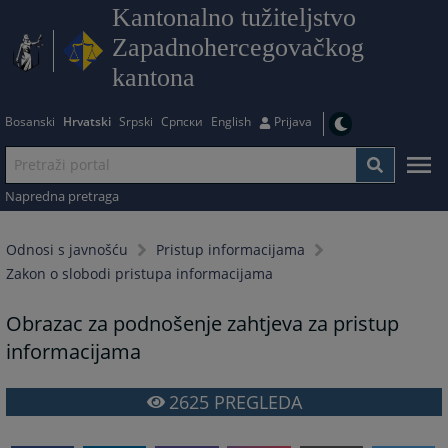
Kantonalno tužiteljstvo
Zapadnohercegovačkog
kantona
Bosanski
Hrvatski
Srpski
Српски
English
Prijava
Napredna pretraga
Odnosi s javnošću
Pristup informacijama
Zakon o slobodi pristupa informacijama
Obrazac za podnošenje zahtjeva za pristup
informacijama
2625
PREGLEDA