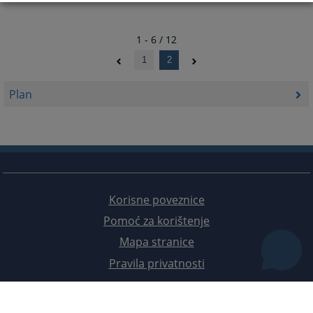
1 - 6 / 12
1
2
Plan
Korisne poveznice
Pomoć za korištenje
Mapa stranice
Pravila privatnosti