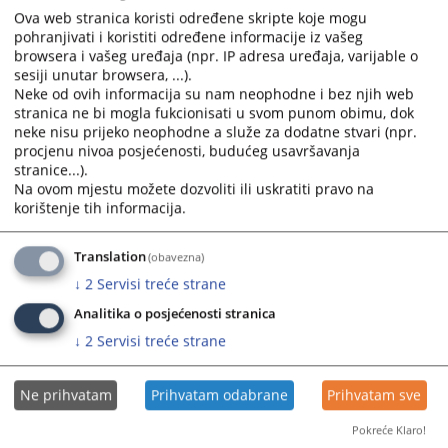
the
the
Ova web stranica koristi određene skripte koje mogu
calendar
calendar
pohranjivati i koristiti određene informacije iz vašeg
Plan javnih nabavki za 2025. godinu
and
and
browsera i vašeg uređaja (npr. IP adresa uređaja, varijable o
24.02.2025.
select
select
sesiji unutar browsera, ...).
a
a
Neke od ovih informacija su nam neophodne i bez njih web
Plan javnih nabavki za 2024. godinu
date.
date.
stranica ne bi mogla fukcionisati u svom punom obimu, dok
31.01.2024.
Press
Press
neke nisu prijeko neophodne a služe za dodatne stvari (npr.
procjenu nivoa posjećenosti, budućeg usavršavanja
the
the
stranice...).
Plan javnih nabava za 2023. godinu
question
question
Na ovom mjestu možete dozvoliti ili uskratiti pravo na
27.02.2023.
mark
mark
korištenje tih informacija.
key
key
Druga dopuna plana javnih nabavki za 2022. godinu
to
to
Translation
(obavezna)
24.11.2022.
get
get
↓
2
Servisi treće strane
the
the
keyboard
keyboard
Analitika o posjećenosti stranica
shortcuts
shortcuts
↓
2
Servisi treće strane
for
for
changing
changing
Ne prihvatam
Prihvatam odabrane
Prihvatam sve
dates.
dates.
Pokreće Klaro!