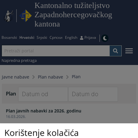
Kantonalno tužiteljstvo
Zapadnohercegovačkog
kantona
Bosanski
Hrvatski
Srpski
Српски
English
Prijava
Napredna pretraga
Plan
Javne nabave
Plan nabave
Plan
Navigate
Navigate
Plan javnih nabavki za 2026. godinu
forward
forward
16.03.2026.
to
to
interact
interact
Korištenje kolačića
Izmjena i dopuna plana javnih nabavki za 2025. godine
with
with
30.04.2025.