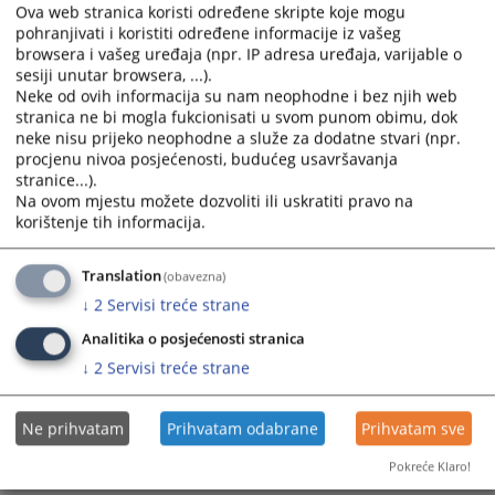
the
the
Ova web stranica koristi određene skripte koje mogu
calendar
calendar
pohranjivati i koristiti određene informacije iz vašeg
and
and
browsera i vašeg uređaja (npr. IP adresa uređaja, varijable o
select
select
sesiji unutar browsera, ...).
Neke od ovih informacija su nam neophodne i bez njih web
a
a
stranica ne bi mogla fukcionisati u svom punom obimu, dok
date.
date.
neke nisu prijeko neophodne a služe za dodatne stvari (npr.
Press
Press
procjenu nivoa posjećenosti, budućeg usavršavanja
the
the
stranice...).
question
question
Na ovom mjestu možete dozvoliti ili uskratiti pravo na
mark
mark
korištenje tih informacija.
key
key
to
to
Translation
(obavezna)
get
get
↓
2
Servisi treće strane
the
the
Analitika o posjećenosti stranica
keyboard
keyboard
shortcuts
shortcuts
↓
2
Servisi treće strane
for
for
changing
changing
Ne prihvatam
Prihvatam odabrane
Prihvatam sve
dates.
dates.
Pokreće Klaro!