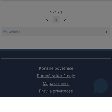
1 - 1 / 1
1
Pravilnici
Korisne poveznice
Pomoć za korištenje
Mapa stranice
Pravila privatnosti