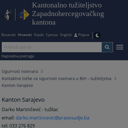
Kantonalno tužiteljstvo
Zapadnohercegovačkog
kantona
Bosanski
Hrvatski
Srpski
Српски
English
Prijava
Napredna pretraga
Sigurnost novinara
Kontaktne točke za sigurnost novinara u BiH – tužiteljstva
Kanton Sarajevo
Kanton Sarajevo
Darko Martinčević - tužilac
email:
darko.martincevic@pravosudje.ba
tel: 033 276 829