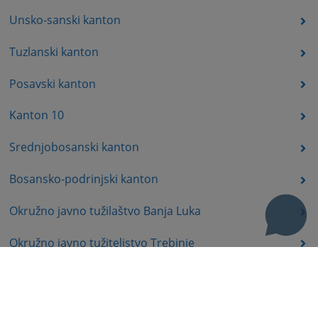
Unsko-sanski kanton
Tuzlanski kanton
Posavski kanton
Kanton 10
Srednjobosanski kanton
Bosansko-podrinjski kanton
Okružno javno tužilaštvo Banja Luka
Okružno javno tužiteljstvo Trebinje
Okružno javno tužiteljstvo Istočno Sarajevo
Okružno javno tužiteljstvo Prijedor