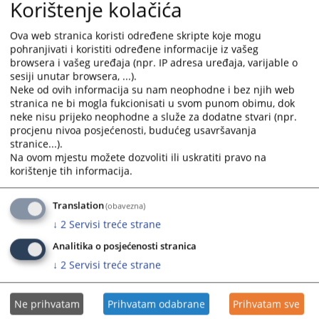
the
the
Korištenje kolačića
06.07.2026.
calendar
calendar
and
and
Ova web stranica koristi određene skripte koje mogu
Odluku o pokretanju postupka javne nabavke usluga
select
select
pohranjivati i koristiti određene informacije iz vašeg
čišćenja i održavanje uredskih prostorija
browsera i vašeg uređaja (npr. IP adresa uređaja, varijable o
a
a
22.06.2026.
sesiji unutar browsera, ...).
date.
date.
Neke od ovih informacija su nam neophodne i bez njih web
Press
Press
stranica ne bi mogla fukcionisati u svom punom obimu, dok
Odluku o pokretanju postupka javne nabavke robe goriva
the
the
neke nisu prijeko neophodne a služe za dodatne stvari (npr.
za službena vozila
question
question
procjenu nivoa posjećenosti, budućeg usavršavanja
22.06.2026.
mark
mark
stranice...).
key
key
Na ovom mjestu možete dozvoliti ili uskratiti pravo na
Odluka o izboru najpovoljnijeg ponuđača
korištenje tih informacija.
to
to
30.10.2025.
get
get
the
the
Translation
(obavezna)
Odluka o pokretanju postupka javne nabavke
keyboard
keyboard
↓
2
Servisi treće strane
26.08.2025.
shortcuts
shortcuts
Analitika o posjećenosti stranica
for
for
↓
2
Servisi treće strane
changing
changing
dates.
dates.
Ne prihvatam
Prihvatam odabrane
Prihvatam sve