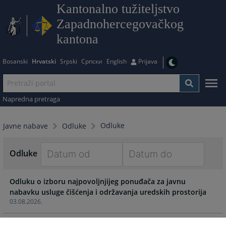
Kantonalno tužiteljstvo
Zapadnohercegovačkog
kantona
Bosanski
Hrvatski
Srpski
Српски
English
Prijava
Napredna pretraga
Odluke
Javne nabave
Odluke
Odluke
Navigate
Navigate
Odluku o izboru najpovoljnjijeg ponuđača za javnu
forward
forward
nabavku usluge čišćenja i održavanja uredskih prostorija
to
to
03.08.2026.
interact
interact
with
with
Odluka o poništenju postupka javne nabavke