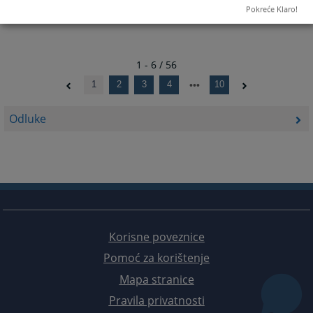
Pokreće Klaro!
1 - 6 / 56
1
2
3
4
10
Odluke
Korisne poveznice
Pomoć za korištenje
Mapa stranice
Pravila privatnosti