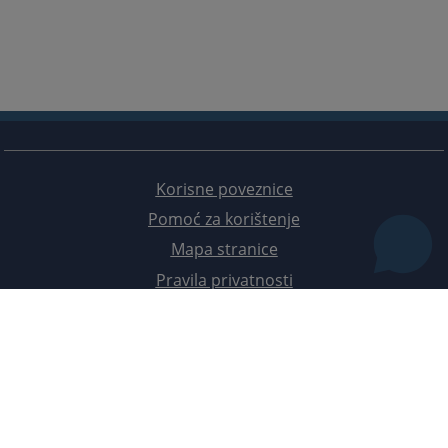
Korisne poveznice
Pomoć za korištenje
Mapa stranice
Pravila privatnosti
Redizajn web stranice je finansirala Evropska unija. Za njen sadržaj isključivo je odgovorno
Visoko sudsko i tužilačko vijeće BiH i ona ne odražava nužno stavove Evropske unije.