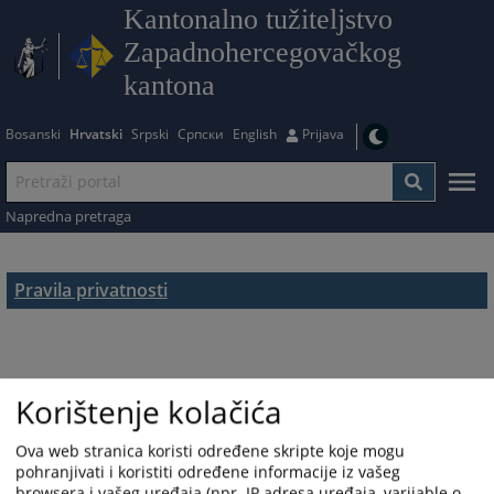
Kantonalno tužiteljstvo
Zapadnohercegovačkog
kantona
Bosanski
Hrvatski
Srpski
Српски
English
Prijava
Napredna pretraga
Pravila privatnosti
Korištenje kolačića
Ova web stranica koristi određene skripte koje mogu
pohranjivati i koristiti određene informacije iz vašeg
browsera i vašeg uređaja (npr. IP adresa uređaja, varijable o