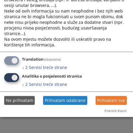
sesiji unutar browsera, ...).
Neke od ovih informacija su nam neophodne i bez njih web
stranica ne bi mogla fukcionisati u svom punom obimu, dok
neke nisu prijeko neophodne a služe za dodatne stvari (npr.
procjenu nivoa posjećenosti, budućeg usavršavanja
stranice...).
Na ovom mjestu možete dozvoliti ili uskratiti pravo na
korištenje tih informacija.
Translation
(obavezna)
↓
2
Servisi treće strane
Analitika o posjećenosti stranica
↓
2
Servisi treće strane
Ne prihvatam
Prihvatam odabrane
Prihvatam sve
Pokreće Klaro!