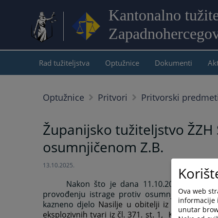
Kantonalno tužite
Zapadnohercegov
Rad tužiteljstva
Optužnice
Dokumenti
Akt
Optužnice
Pritvori
Pritvorski predmet
Županijsko tužiteljstvo ŽZH 
osumnjičenom Z.B.
13.10.2025.
Korišt
Nakon što je dana 11.10.2025. godine Ž
Ova web stra
provođenju istrage protiv osumnjičenog Z.B.
informacije 
kazneno djelo
Nasilje u obitelji iz čl. 222. s
unutar brows
eksplozivnih tvari iz čl. 371. st. 1, KZ F BiH, a s