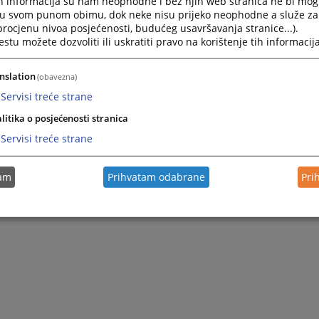
h informacija su nam neophodne i bez njih web stranica ne bi mog
ine je Općinskom sudu u Širokom Brijegu podnesen prijedlo
i u svom punom obimu, dok neke nisu prijeko neophodne a služe z
Z.B., zbog pritvorskih razloga i to postojanja osnovan
 procjenu nivoa posjećenosti, budućeg usavršavanja stranice...).
šću mogao ometati kazneni postupak utjecajem na svjedoke
tu možete dozvoliti ili uskratiti pravo na korištenje tih informacija
ili slično kazneno djelo.
nslation
om na okončanju istrage u ovom predmetu.
(obavezna)
Servisi treće strane
 nevinosti iz čl. 3. st. 1. ZKP-a F BiH, svatko se smatr
litika o posjećenosti stranica
resudom suda ne utvrdi njegova krivnja.“
Servisi treće strane
tam
Prihvatam odabrane
Pri