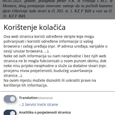
06.05.2025. godine, podignuta protiv F.K. iz Posušja i M.J.
iz
Mostara
, zbog postojanja osnovane sumnje da
su
počinili kazneno
djelo Oštećenje tuđe stvari
iz čl. 393. st. 1. KZ F BiH u vezi sa čl.
31. KZ F BiH
.
Napomena
:
Korištenje kolačića
Ova web stranica koristi određene skripte koje mogu
„Prema načelu pretpostavke nevinosti iz čl. 3. st. 1. ZKP-a F
pohranjivati i koristiti određene informacije iz vašeg
BiH, svatko se smatra nevinim za kazneno djelo dok se
browsera i vašeg uređaja (npr. IP adresa uređaja, varijable o
pravomoćnom presudom suda ne utvrdi njegova krivnja, radi čega
sesiji unutar browsera, ...).
potvrđivanjem optužnice protiv određene osobe za konkretno
Neke od ovih informacija su nam neophodne i bez njih web
kazneno djelo, ne predstavlja njenu kaznenu odgovornost za
stranica ne bi mogla fukcionisati u svom punom obimu, dok
počinjenje kaznenog djela, jer se krivnja počinitelja utvrđuje
neke nisu prijeko neophodne a služe za dodatne stvari (npr.
pravomoćnom presudom.“
procjenu nivoa posjećenosti, budućeg usavršavanja
stranice...).
Prikazana vijest je na
:
Hrvatski jezik
Na ovom mjestu možete dozvoliti ili uskratiti pravo na
korištenje tih informacija.
Prateći dokumenti
Translation
(obavezna)
KT 9283 25-OKN ostecenje tudje stvari
↓
2
Servisi treće strane
Analitika o posjećenosti stranica