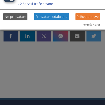
113
PREGLEDA
↓
2
Servisi treće strane
Ne prihvatam
Prihvatam odabrane
Prihvatam sve
Pokreće Klaro!