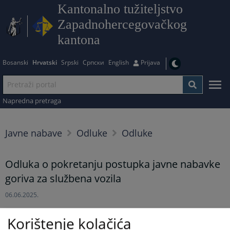
Kantonalno tužiteljstvo
Zapadnohercegovačkog
kantona
Bosanski
Hrvatski
Srpski
Српски
English
Prijava
Napredna pretraga
Javne nabave
Odluke
Odluke
Odluka o pokretanju postupka javne nabavke
goriva za službena vozila
06.06.2025.
Odluka o pokretanju postupka javne nabavke goriva za
Korištenje kolačića
službena vozila putem konkurentskog zahtjeva za dostavu