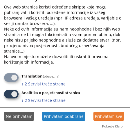
ponuda
Ova web stranica koristi određene skripte koje mogu
pohranjivati i koristiti određene informacije iz vašeg
Prikazana vijest je na
:
Hrvatski jezik
browsera i vašeg uređaja (npr. IP adresa uređaja, varijable o
sesiji unutar browsera, ...).
Prateći dokumenti
Neke od ovih informacija su nam neophodne i bez njih web
stranica ne bi mogla fukcionisati u svom punom obimu, dok
Odluka o pokretanju postupka javne nabavke goriva za
neke nisu prijeko neophodne a služe za dodatne stvari (npr.
službena vozila
procjenu nivoa posjećenosti, budućeg usavršavanja
stranice...).
Na ovom mjestu možete dozvoliti ili uskratiti pravo na
korištenje tih informacija.
483
PREGLEDA
Translation
(obavezna)
↓
2
Servisi treće strane
Analitika o posjećenosti stranica
↓
2
Servisi treće strane
Ne prihvatam
Prihvatam odabrane
Prihvatam sve
Pokreće Klaro!