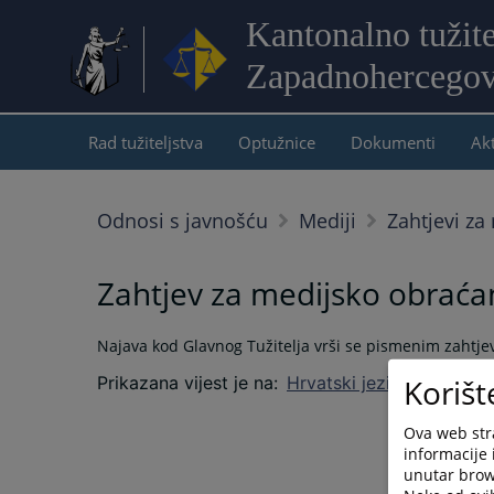
Kantonalno tužite
Zapadnohercegov
Rad tužiteljstva
Optužnice
Dokumenti
Akt
Odnosi s javnošću
Mediji
Zahtjevi za
Zahtjev za medijsko obraća
Najava kod Glavnog Tužitelja vrši se pismenim zahtjev
Korišt
Prikazana vijest je na
:
Hrvatski jezik
Ova web stra
informacije 
unutar brows