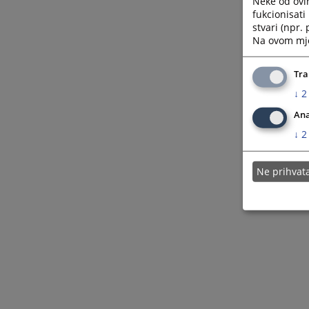
Neke od ovi
fukcionisat
stvari (npr.
Na ovom mjes
Tra
↓
2
Ana
↓
2
Ne prihva