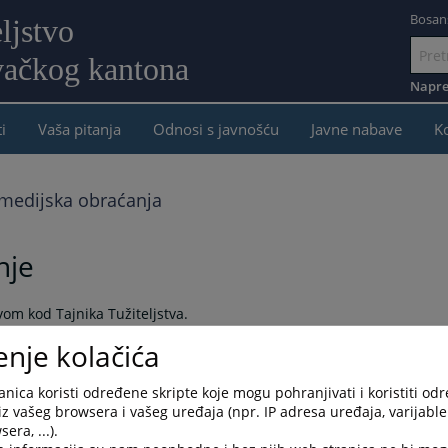
Bosan
ljstvo
ačkog kantona
Idi
na
Napre
sadržaj
i
Vaša pitanja
Odnosi s javnošću
Javne nabave
K
 medijska obraćanja
nje
om kod Tajnika Tužiteljstva.
enje kolačića
nica koristi određene skripte koje mogu pohranjivati i koristiti od
iz vašeg browsera i vašeg uređaja (npr. IP adresa uređaja, varijable 
era, ...).