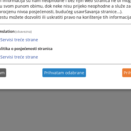
h informacija su nam neophodne i bez njih web stranica ne bi mog
i u svom punom obimu, dok neke nisu prijeko neophodne a služe z
 procjenu nivoa posjećenosti, budućeg usavršavanja stranice...).
tu možete dozvoliti ili uskratiti pravo na korištenje tih informacija
nslation
(obavezna)
Servisi treće strane
litika o posjećenosti stranica
Servisi treće strane
tam
Prihvatam odabrane
Pri