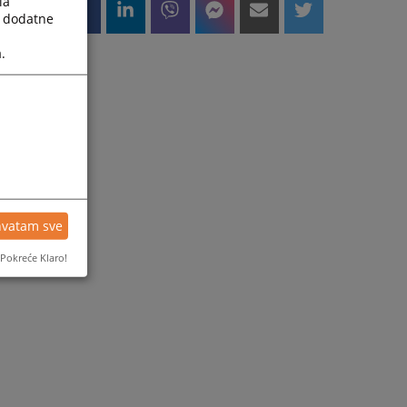
la
a dodatne
.
hvatam sve
Pokreće Klaro!