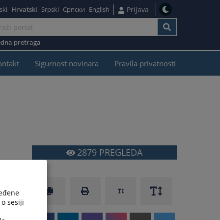
ski
Hrvatski
Srpski
Српски
English
Prijava
dna pretraga
ontakt
Sigurnost novinara
Pravila privatnosti
2879
PREGLEDA
ređene
o sesiji