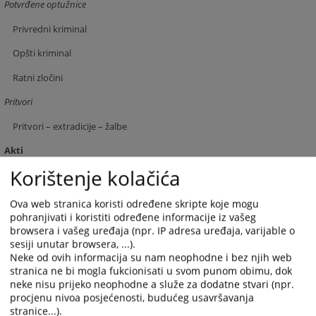
Potvrđene optužnice
Privredni kriminal
Opšti kriminal
Ratni zločini
Pritvori
Pritvori – extradicije – žalbe
Akti
Korištenje kolačića
Zakonska regulativa
Zakoni
Ova web stranica koristi određene skripte koje mogu
pohranjivati i koristiti određene informacije iz vašeg
Stratrški dokumenti
browsera i vašeg uređaja (npr. IP adresa uređaja, varijable o
sesiji unutar browsera, ...).
Interni akti
Neke od ovih informacija su nam neophodne i bez njih web
stranica ne bi mogla fukcionisati u svom punom obimu, dok
Pravilnici
neke nisu prijeko neophodne a služe za dodatne stvari (npr.
Vaša pitanja
procjenu nivoa posjećenosti, budućeg usavršavanja
stranice...).