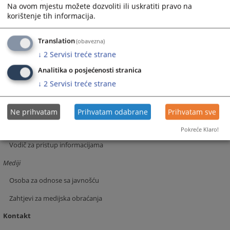
Često postvljana pitanja
Na ovom mjestu možete dozvoliti ili uskratiti pravo na
korištenje tih informacija.
Važne informacije
Podnošenje pritužbi
Translation
(obavezna)
↓
2
Servisi treće strane
Odnosi sa javnošću
Analitika o posjećenosti stranica
Vijesti
↓
2
Servisi treće strane
Aktuelnosti
Pristup informacijama
Ne prihvatam
Prihvatam odabrane
Prihvatam sve
Zakon o slobodi pristupa informacijama
Pokreće Klaro!
Vodič za pristup informacijama
Mediji
Osoba za odnose sa javnošću
Zahtjevi za medijska obraćanja
Kontakt