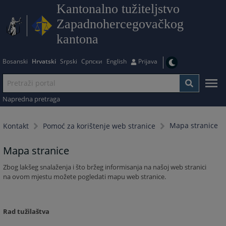
Kantonalno tužiteljstvo
Zapadnohercegovačkog
kantona
Bosanski
Hrvatski
Srpski
Српски
English
Prijava
Napredna pretraga
Mapa stranice
Kontakt
Pomoć za korištenje web stranice
Mapa stranice
Zbog lakšeg snalaženja i što bržeg informisanja na našoj web stranici
na ovom mjestu možete pogledati mapu web stranice.
Rad tužilaštva